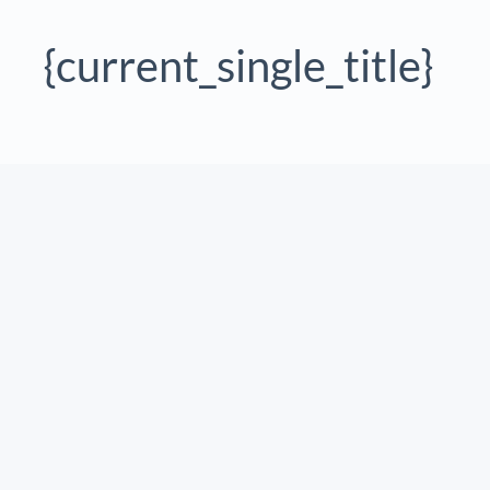
{current_single_title}
Aller
au
contenu