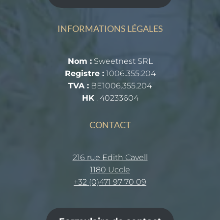
INFORMATIONS LÉGALES
Nom :
Sweetnest SRL
Registre :
1006.355.204
TVA :
BE1006.355.204
HK
: 40233604
CONTACT
216 rue Edith Cavell
1180 Uccle
+32 (0)471 97 70 09